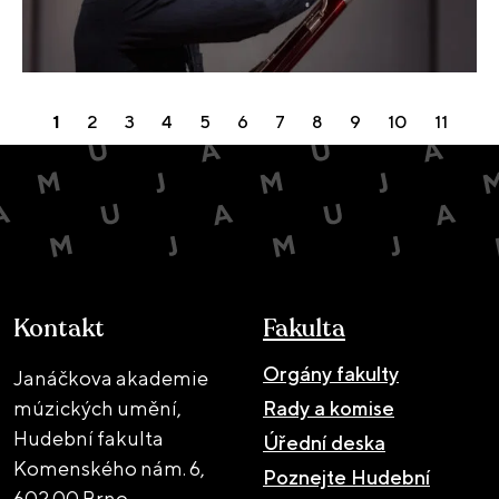
1
2
3
4
5
6
7
8
9
10
11
Kontakt
Fakulta
Orgány fakulty
Janáčkova akademie
múzických umění,
Rady a komise
Hudební fakulta
Úřední deska
Komenského nám. 6,
Poznejte Hudební
602 00 Brno