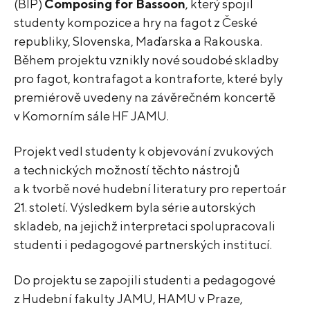
(BIP)
Composing for Bassoon
, který spojil
studenty kompozice a hry na fagot z České
republiky, Slovenska, Maďarska a Rakouska.
Během projektu vznikly nové soudobé skladby
pro fagot, kontrafagot a kontraforte, které byly
premiérově uvedeny na závěrečném koncertě
v Komorním sále HF JAMU.
Projekt vedl studenty k objevování zvukových
a technických možností těchto nástrojů
a k tvorbě nové hudební literatury pro repertoár
21. století. Výsledkem byla série autorských
skladeb, na jejichž interpretaci spolupracovali
studenti i pedagogové partnerských institucí.
Do projektu se zapojili studenti a pedagogové
z Hudební fakulty JAMU, HAMU v Praze,