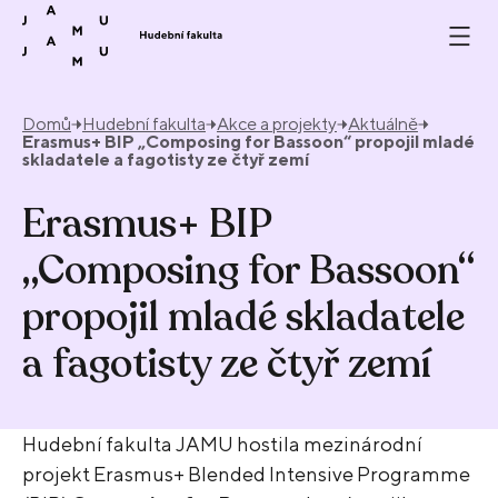
Přeskočit na obsah
Domů
Hudební fakulta
Akce a projekty
Aktuálně
Erasmus+ BIP „Composing for Bassoon“ propojil mladé
skladatele a fagotisty ze čtyř zemí
Erasmus+ BIP
„Composing for Bassoon“
propojil mladé skladatele
a fagotisty ze čtyř zemí
Hudební fakulta JAMU hostila mezinárodní
projekt Erasmus+ Blended Intensive Programme