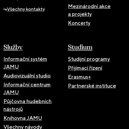
Mezinárodní akce
Všechny kontakty
a projekty
Koncerty
Služby
Studium
Informační systém
Studijní programy
JAMU
Přijímací řízení
Audiovizuální studio
Erasmus+
Informační centrum
Partnerské instituce
JAMU
Půjčovna hudebních
nástrojů
Knihovna JAMU
Všechny návody