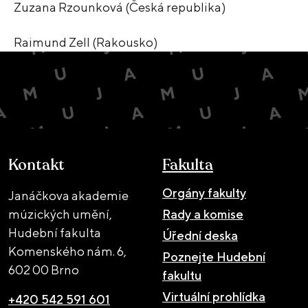
Zuzana Rzounková (Česká republika)
Raimund Zell (Rakousko)
Kontakt
Fakulta
Orgány fakulty
Janáčkova akademie
múzických umění,
Rady a komise
Hudební fakulta
Úřední deska
Komenského nám. 6,
Poznejte Hudební
602 00 Brno
fakultu
Virtuální prohlídka
+420 542 591 601