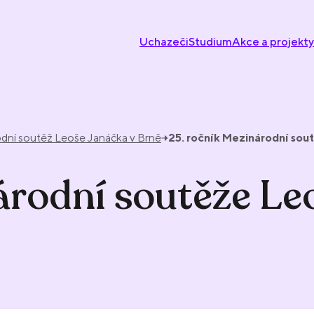
Uchazeči
Studium
Akce a projekty
dní soutěž Leoše Janáčka v Brně
25. ročník Mezinárodní sou
árodní soutěže Le