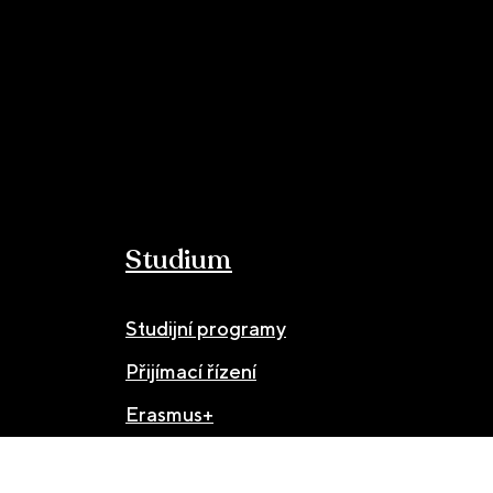
Studium
Studijní programy
Přijímací řízení
Erasmus+
Partnerské instituce