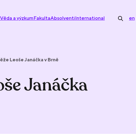
Věda a výzkum
Fakulta
Absolventi
International
en
těže Leoše Janáčka v Brně
oše Janáčka