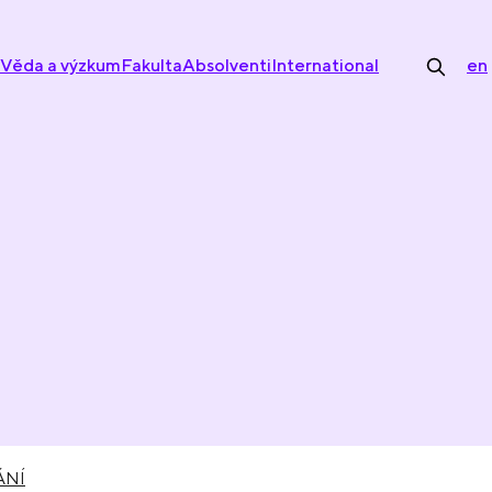
Věda a výzkum
Fakulta
Absolventi
International
en
ÁNÍ