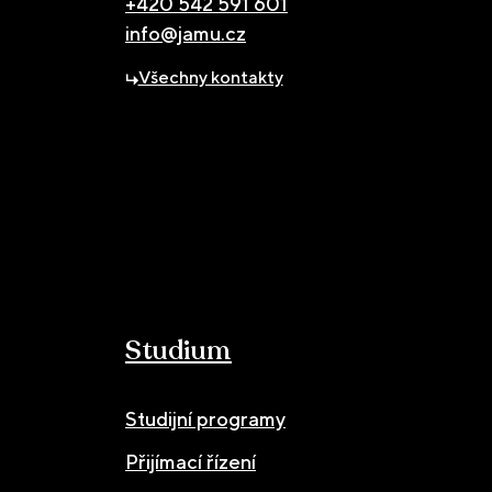
+420 542 591 601
info@jamu.cz
Všechny kontakty
Studium
Studijní programy
Přijímací řízení