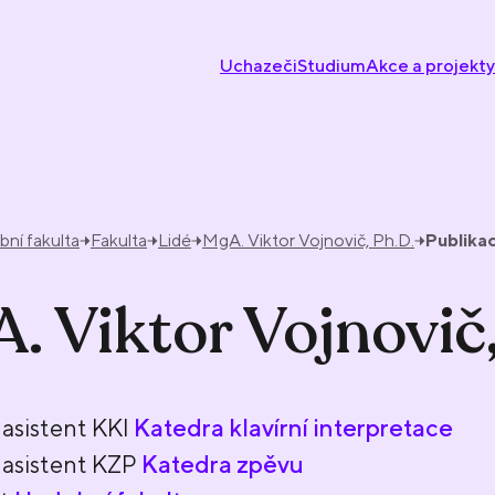
Uchazeči
Studium
Akce a projekty
ní fakulta
Fakulta
Lidé
MgA. Viktor Vojnovič, Ph.D.
Publika
. Viktor Vojnovič,
asistent KKI
Katedra klavírní interpretace
asistent KZP
Katedra zpěvu