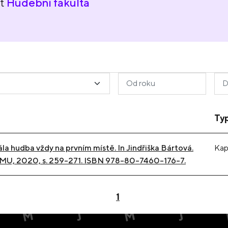
nt
Hudební fakulta
Ty
a hudba vždy na prvním místě. In Jindřiška Bártová.
Kap
AMU, 2020, s. 259-271. ISBN 978-80-7460-176-7.
1