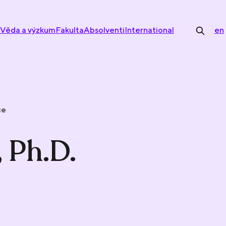
Věda a výzkum
Fakulta
Absolventi
International
en
ce
 Ph.D.