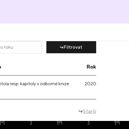
Filtrovat
p
Rok
itola resp. kapitoly v odborné knize
2020
Starší