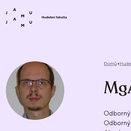
Přeskočit na obsah
Domů
Hudeb
MgA
Odborný 
Odborný 